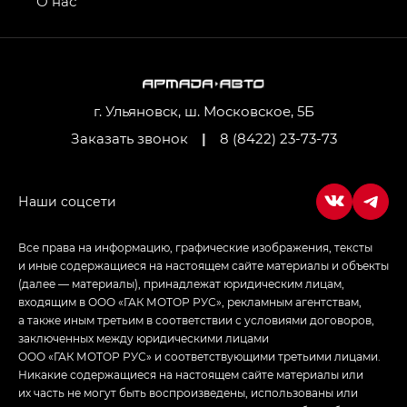
О нас
GL AWD
M8 — Эм 8 (M8) в комплектациях Джи Эль — GL,
Джи Ти — GT, Джи Икс — GX,
Джи Икс ПРЕМИУМ — GX PREMIUM, ЛАУНЖ —
LOUNGE
г. Ульяновск, ш. Московское, 5Б
Заказать звонок
|
8 (8422) 23-73-73
Empow — Эмпау (Empow) в комплектации
Джи Эс — GS, Джи Эль с элементы экстерьера
в спортивном стиле — GL
(S-Style)
Все права на информацию, графические изображения, тексты
и иные содержащиеся на настоящем сайте материалы и объекты
(далее — материалы), принадлежат юридическим лицам,
входящим в ООО «ГАК МОТОР РУС», рекламным агентствам,
а также иным третьим в соответствии с условиями договоров,
заключенных между юридическими лицами
ООО «ГАК МОТОР РУС» и соответствующими третьими лицами.
Никакие содержащиеся на настоящем сайте материалы или
их часть не могут быть воспроизведены, использованы или