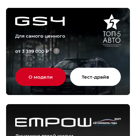
Для самого ценного
6
от 3 399 000 ₽
?
О модели
Тест-драйв
Динамика твоей жизни