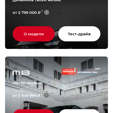
7
от 2 799 000 ₽
?
О модели
Тест-драйв
Место первых
8
от 5 949 999 ₽
?