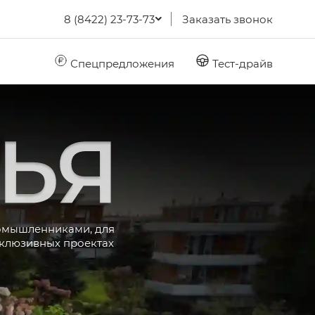
8 (8422) 23-73-73
Заказать звонок
Спецпредложения
Тест-драйв
GAC
Семья
номышленниками, для
склюзивных проектах