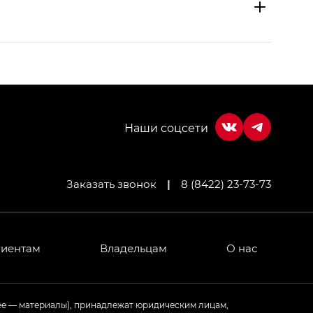
Заказать звонок
|
8 (8422) 23-73-73
МИУМ — GX PREMIUM, Джи Эти — GT, Джи Эль —
 привод — GB AWD, Джи Эль Полный привод —
лиентам
Владельцам
О нас
ИУМ — GX PREMIUM, ЛАУНЖ — LOUNGE
ее — материалы), принадлежат юридическим лицам,