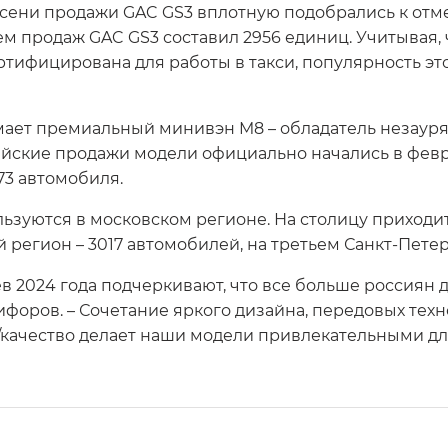
 осени продажи GAC GS3 вплотную подобрались к отм
м продаж GAC GS3 составил 2956 единиц. Учитывая,
ртифицирована для работы в такси, популярность эт
мает премиальный минивэн M8 – обладатель незаур
йские продажи модели официально начались в февр
73 автомобиля.
зуются в московском регионе. На столицу приходит
регион – 3017 автомобилей, на третьем Санкт-Петерб
в 2024 года подчеркивают, что все больше россиян 
форов. – Сочетание яркого дизайна, передовых тех
качество делает наши модели привлекательными для