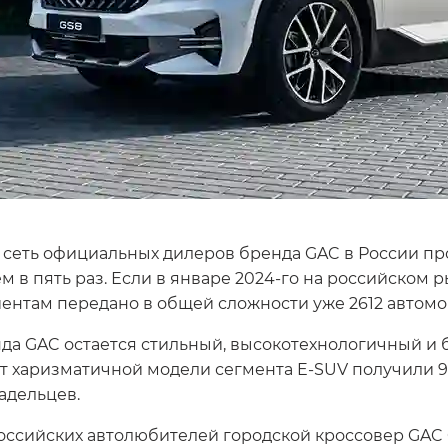
з сеть официальных дилеров бренда GAC в России пр
в пять раз. Если в январе 2024-го на российском р
иентам передано в общей сложности уже 2612 автомо
да GAC остается стильный, высокотехнологичный и
т харизматичной модели сегмента E-SUV получили 92
адельцев.
российских автолюбителей городской кроссовер GAC