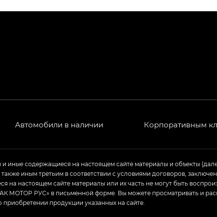
ПРЕМИУМ — SX PREMIUM
РЕМИУМ — SX PREMIUM, Эс Тэ — ST
T) в комплектации Экс ПРЕМИУМ — EX PREMIUM
— EX, Экс ПРЕМИУМ — EX Premium
Джи Эс 8 ТРЭВЕЛЛЕР — GS8 TRAVELLER, Джи Икс ПРЕ
 Джи Би Передний привод — GB 2WD, Джи Би Полный
Автомобили в наличии
Корпоративным к
ь — GL, Джи Ти — GT, Джи Икс — GX, Джи Икс ПРЕМ
ы и иные содержащиеся на настоящем сайте материалы и объекты (дал
а также иным третьим в соответствии с условиями договоров, заклю
Джи Эс — GS, Джи Эль с элементы экстерьера в спо
я на настоящем сайте материалы или их часть не могут быть воспрои
АК МОТОР РУС» в письменной форме. Вы можете просматривать и рас
о приобретении продукции указанных на сайте.