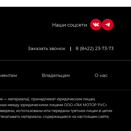
Заказать звонок
|
8 (8422) 23-73-73
МИУМ — GX PREMIUM, Джи Эти — GT, Джи Эль —
 привод — GB AWD, Джи Эль Полный привод —
лиентам
Владельцам
О нас
ИУМ — GX PREMIUM, ЛАУНЖ — LOUNGE
ее — материалы), принадлежат юридическим лицам,
ченных между юридическими лицами ООО «ГАК МОТОР РУС»
ртивном стиле — GL
(S-Style)
зведены, использованы или переданы третьим лицам в целях
печатывать материалы, содержащиеся на настоящем сайте,