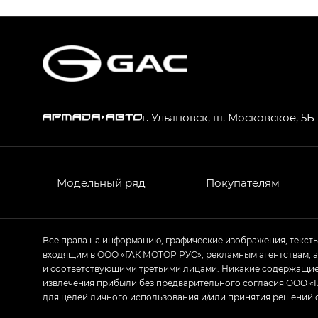
S9 — Эс 9 (S9) в комплектации Эс Икс 
S7 — Эс 7 (S7) в комплектациях Эс Икс П
HYPTEC HT — Хайптек Эйч Ти (HYPTEC H
AION V — Айон Ви в комплектациях Экс 
г. Ульяновск, ш. Московское, 5Б
GS8 — Джи Эс 8 (GS8) в комплектациях 
GL
GS4 — Джи Эс 4 (GS4) в комплектациях
Модельный ряд
Покупателям
GL AWD
M8 — Эм 8 (M8) в комплектациях Джи Эл
Все права на информацию, графические изображения, текст
входящим в ООО «ГАК МОТОР РУС», рекламным агентствам, 
Empow — Эмпау (Empow) в комплектации 
и соответствующими третьими лицами. Никакие содержащиес
извлечения прибыли без предварительного согласия ООО «Г
для целей личного использования и/или принятия решений 