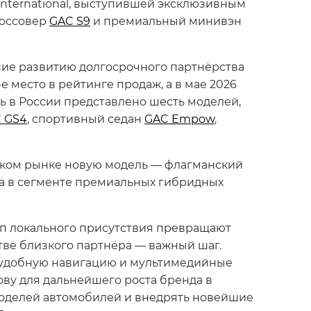
International, выступившей эксклюзивным
россовер
GAC S9
и премиальный минивэн
ние развитию долгосрочного партнёрства
 место в рейтинге продаж, а в мае 2026
ь в России представлено шесть моделей,
 GS4
, спортивный седан
GAC Empow
,
йском рынке новую модель — флагманский
да в сегменте премиальных гибридных
ип локального присутствия превращают
тве близкого партнёра — важный шаг.
 удобную навигацию и мультимедийные
ову для дальнейшего роста бренда в
 моделей автомобилей и внедрять новейшие