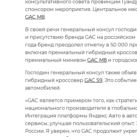
консультативного совета провинции Гуанд
спонсором мероприятия. Центральное мес
GAC M8
.
В своей речи генеральный консул господ
и присутствию бренда GAC на российском р
года бренд преодолел отметку в 50 000 п
включая премиальный гибридный кроссо
премиальный минивэн
GAC M8
и городско
Господин генеральный консул также объяв
гибридный кроссовер
GAC S9
. Это событи
автомобилей.
«GAC является примером того, как страте
национального производителя в глобальног
Интеграция платформы Яндекс Авто в ав
сервисы, улучшая пользовательский опыт.
России. Я уверен, что GAC продолжит укр