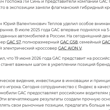
ун госпожа Ли Синь и представители компании GAC 
то в экспозиции заняли флагманский гибридный к
ин Юрий Валентинович Теплов уделил особое внима
ынке. В июле 2025 года GAC впервые поднялся на 5-е
роданных автомобилей в России. На сегодняшний ден
вер
GAC S7
, полноразмерный
GAC GS8
, семейный
GAC
й электрический кроссовер
GAC AION V
.
ил, что 19 июня 2026 года GAC представит на росси
е станет важным шагом в укреплении позиций брен
гическое видение, инвестиции в инновации и принц
о игрока. Сегодня сотрудничество с Яндекс в качес
томобили GAC предоставляет российским водителям
 Эти впечатляющие результаты создали прочную осн
еплять свои рыночные позиции, предлагать больше