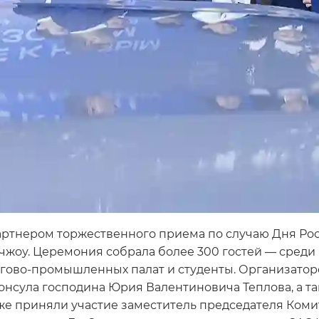
тнером торжественного приема по случаю Дня Рос
чжоу. Церемония собрала более 300 гостей — среди
оргово-промышленных палат и студенты. Организато
консула господина Юрия Валентиновича Теплова, а т
же приняли участие заместитель председателя Коми