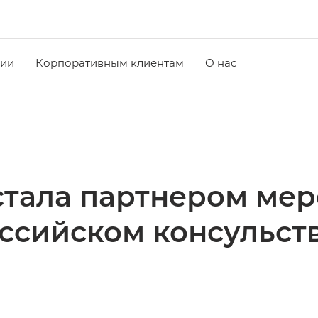
чии
Корпоративным клиентам
О нас
стала партнером мер
ссийском консульст