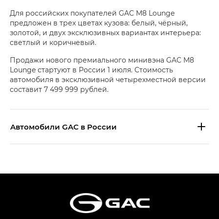
Для российских покупателей GAC M8 Lounge
предложен в трех цветах кузова: белый, чёрный,
золотой, и двух эксклюзивных вариантах интерьера:
светлый и коричневый.
Продажи нового премиального минивэна GAC M8
Lounge стартуют в России 1 июля. Стоимость
автомобиля в эксклюзивной четырехместной версии
составит 7 499 999 рублей.
Aвтомобили GAC в России
S9 — Эс 9 (S9) в комплектации
Эс Икс ПРЕМИУМ — SX PREMIUM
S7 — Эс 7 (S7) в комплектациях
Эс Икс ПРЕМИУМ — SX PREMIUM, Эс Тэ — ST