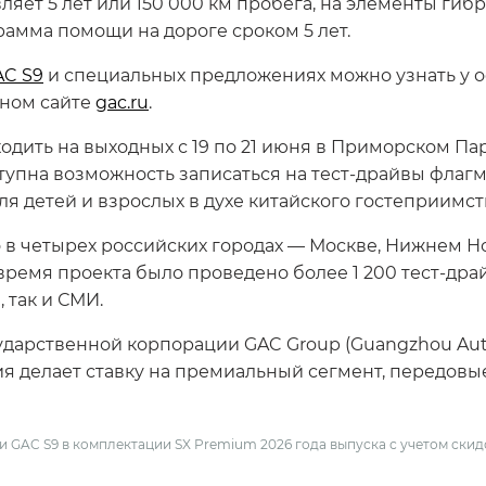
ляет 5 лет или 150 000 км пробега, на элементы гиб
амма помощи на дороге сроком 5 лет.
AC S9
и специальных предложениях можно узнать у о
ьном сайте
gac.ru
.
ходить на выходных с 19 по 21 июня в Приморском Па
тупна возможность записаться на тест-драйвы флагм
я детей и взрослых в духе китайского гостеприимст
 четырех российских городах — Москве, Нижнем Но
 время проекта было проведено более 1 200 тест-др
 так и СМИ.
ударственной корпорации GAC Group (Guangzhou Autom
ия делает ставку на премиальный сегмент, передовы
 GAC S9 в комплектации SX Premium 2026 года выпуска с учетом скид