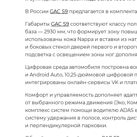
В России
GAC S9
предлагается в комплектац
Габариты
GAC S9
соответствуют классу пол
база — 2930 мм, что формирует зону повы
использованы кожа Nappa и вставки из на
и боковых стекол дверей первого и второг
подсветка с освещением зоны ног дополн
Цифровая среда автомобиля построена во
и Android Auto, 10,25-дюймовой цифровой
интегрированы онлайн-сервисы VK и платф
Комфорт и управляемость дополняет адап
от выбранного режима движения (Эко, Ко
комплекс систем помощи водителю ADAS в
систему удержания в полосе, контроль ди
и перпендикулярной парковки.