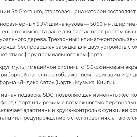
ии SX Premium, стартовая цена которой составляет о
норазмерных SUV: длина кузова — 5060 мм, ширина —
шенного комфорта даже для пассажиров ростом выше 
турального дерева. Трехзонный климат-контроль, з
о ряда, беспроводная зарядка для двух устройств с
яют атмосферу премиального комфорта.
круг мультимедийной системы с 15,6-дюймовым экра
 приборной панели с отображением навигации и 27-
орма «Яндекс Авто» (Карты, Музыка, Книги).
тивная подвеска SDC, позволяющая изменять жестко
мфорт, Спорт или режим с возможностью персональн
ключает адаптивный круиз-контроль с функцией ос
станции, предупреждение о столкновениях, а также 