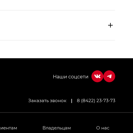
Заказать звонок
|
8 (8422) 23-73-73
МИУМ — GX PREMIUM, Джи Эти — GT, Джи Эль —
 привод — GB AWD, Джи Эль Полный привод —
лиентам
Владельцам
О нас