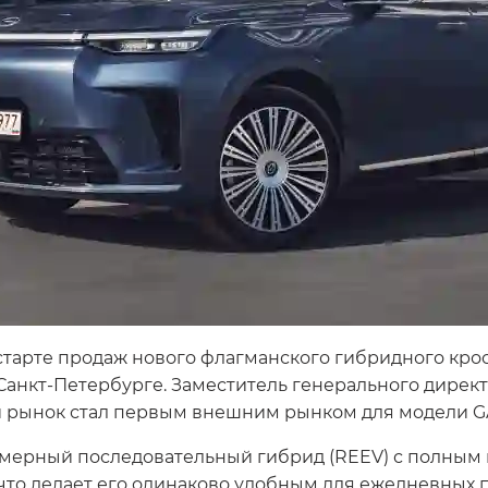
тарте продаж нового флагманского гибридного кро
 Санкт-Петербурге. Заместитель генерального дирек
кий рынок стал первым внешним рынком для модели G
змерный последовательный гибрид (REEV) с полным
что делает его одинаково удобным для ежедневных п