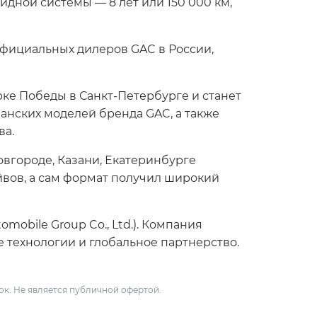
ридной системы — 8 лет или 150 000 км,
фициальных дилеров GAC в России,
рке Победы в Санкт-Петербурге и станет
анских моделей бренда GAC, а также
ва.
вгороде, Казани, Екатеринбурге
айвов, а сам формат получил широкий
obile Group Co., Ltd.). Компания
е технологии и глобальное партнерство.
ок. Не является публичной офертой.