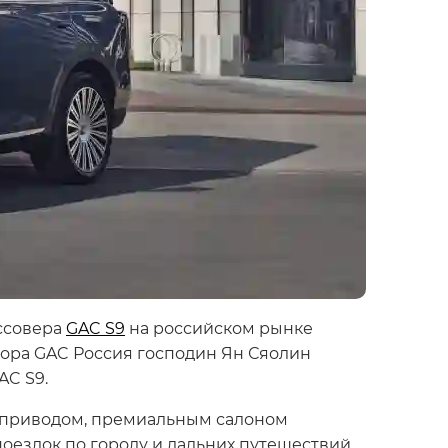
ссовера
GAC S9
на российском рынке
тора GAC Россия господин Ян Сяолин
AC S9.
 приводом, премиальным салоном
оездок по городу и дальних путешествий.