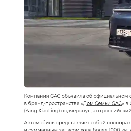
Компания GAC объявила об официальном с
в бренд-пространстве «
Дом Семьи GAC
» в
(Yang XiaoLing) подчеркнул, что российс
Автомобиль представляет собой полнора
и суммарным запасом хода более 1000 км, 