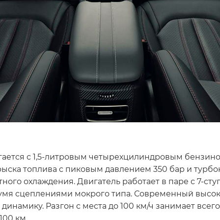
ется с 1,5-литровым четырехцилиндровым бензинов
ыска топлива c пиковым давлением 350 бар и турбо
ного охлаждения. Двигатель работает в паре с 7-ст
умя сцеплениями мокрого типа. Современный высо
амику. Разгон с места до 100 км/ч занимает всего 6
100 км.