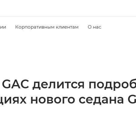
чии
Корпоративным клиентам
О нас
 GAC делится подроб
циях нового седана