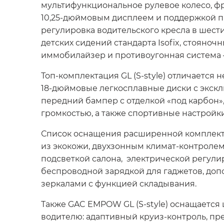
мультифункциональное рулевое колесо, ф
10,25-дюймовым дисплеем и поддержкой пр
регулировка водительского кресла в шест
детских сидений стандарта Isofix, стояноч
иммобилайзер и противоугонная система —
Топ-комплектация GL (S-style) отличаетс
18-дюймовые легкосплавные диски с экск
передний бампер с отделкой «под карбон»
громкостью, а также спортивные настройки
Список оснащения расширенной комплекта
из экокожи, двухзонным климат-контроле
подсветкой салона, электрической регулир
беспроводной зарядкой для гаджетов, до
зеркалами с функцией складывания.
Также GAC EMPOW GL (S-style) оснащаетс
водителю: адаптивный круиз-контроль, пр