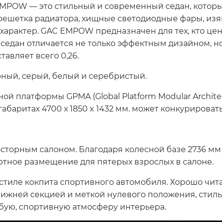
EMPOW — это стильный и современный седан, которы
решетка радиатора, хищные светодиодные фары, из
арактер. GAC EMPOW предназначен для тех, кто це
седан отличается не только эффектным дизайном, н
авляет всего 0,26.
рный, серый, белый и серебристый.
й платформы GPMA (Global Platform Modular Archite
габаритах 4700 х 1850 x 1432 мм. может конкурироват
орным салоном. Благодаря колесной базе 2736 мм –
тное размещение для пятерых взрослых в салоне.
тиле кокпита спортивного автомобиля. Хорошо чит
нижней секцией и меткой нулевого положения, стил
бую, спортивную атмосферу интерьера.