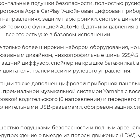
ронтальные подушки безопасности, полностью руси
отокола Apple CarPlay, 7-дюймовая цифровая прибо
и направлениях, задние парктроники, система дина
ный тормоз с функцией AutoHold, датчики давления в
 все это есть уже в базовом исполнении.
я не только более широким набором оборудования, 
люзивным дизайном, низкопрофильные шины 225/45 
, задний диффузор, спойлер на крышке багажника), 
 двигателя, трансмиссии и рулевого управления.
ции также дополнен цифровой приборной панелью д
м, премиальной музыкальной системой Yamaha с во
овкой водительского (6 направлений) и переднего п
полнительными USB-разъемами, обогревом задних си
я шестью подушками безопасности и полным арсена
едупреждение о выезде из полосы движения (LDW), у