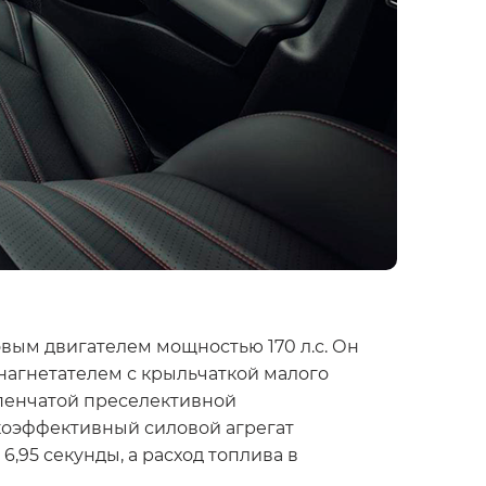
ым двигателем мощностью 170 л.с. Он
нагнетателем с крыльчаткой малого
упенчатой преселективной
коэффективный силовой агрегат
,95 секунды, а расход топлива в