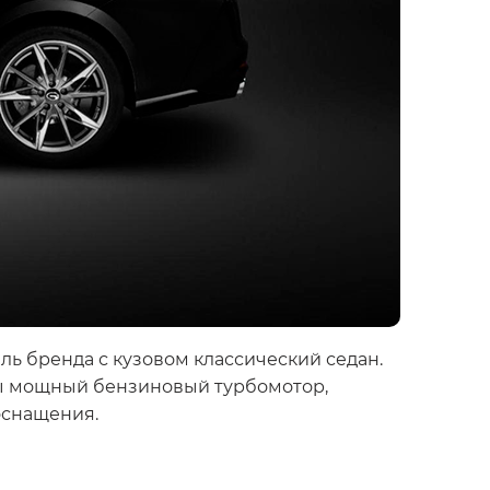
ь бренда с кузовом классический седан.
ены мощный бензиновый турбомотор,
оснащения.