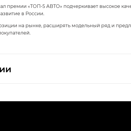
нал премии «ТОП-5 АВТО» подчеркивает высокое кач
азвитие в России.
озиции на рынке, расширять модельный ряд и предл
окупателей.
сии
ПРЕМИУМ — SX PREMIUM
РЕМИУМ — SX PREMIUM, Эс Тэ — ST
T) в комплектации Экс ПРЕМИУМ — EX PREMIUM