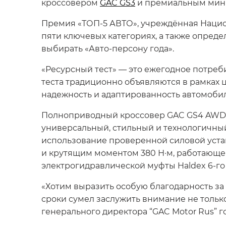
кроссовером
GAC GS3
и премиальным ми
Премия «ТОП-5 АВТО», учреждённая Нацио
пяти ключевых категориях, а также опред
выбирать
«Авто-персону года»
.
«Ресурсный тест» — это ежегодное потре
теста традиционно объявляются в рамках
надежность и адаптированность автомобил
Полноприводный кроссовер GAC GS4 AWD, 
универсальный, стильный и технологичны
использование проверенной силовой уста
и крутящим моментом 380 Н·м, работающег
электрогидравлической муфты Haldex 6-го
«Хотим выразить особую благодарность за
сроки сумел заслужить внимание не тольк
генерального директора “GAC Motor Rus” г