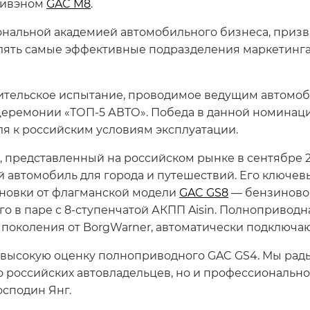
нивэном
GAC M8
.
нальной академией автомобильного бизнеса, призв
елять самые эффективные подразделения маркетинга
бительское испытание, проводимое ведущим автомо
 церемонии «ТОП-5 АВТО». Победа в данной номинац
я к российским условиям эксплуатации.
представленный на российском рынке в сентябре 20
й автомобиль для города и путешествий. Его ключе
новки от флагманской модели
GAC GS8
— бензинового
о в паре с 8-ступенчатой АКПП Aisin. Полноприводн
 поколения от BorgWarner, автоматически подключа
 высокую оценку полноприводного GAC GS4. Мы рады,
о российских автовладельцев, но и профессионально
осподин Янг.