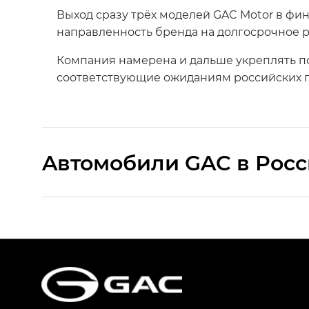
Выход сразу трёх моделей GAC Motor в фи
направленность бренда на долгосрочное р
Компания намерена и дальше укреплять п
соответствующие ожиданиям российских п
Aвтомобили GAC в Рос
S9 — Эс 9 (S9) в комплектации Эс Икс 
S7 — Эс 7 (S7) в комплектациях Эс Икс П
HYPTEC HT — Хайптек Эйч Ти (HYPTEC H