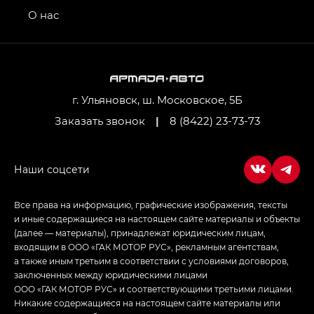
привод — GB AWD, Джи Эль Полный привод —
О нас
GL AWD
M8 — Эм 8 (M8) в комплектациях Джи Эль — GL,
Джи Ти — GT, Джи Икс — GX,
Джи Икс ПРЕМИУМ — GX PREMIUM, ЛАУНЖ —
LOUNGE
г. Ульяновск, ш. Московское, 5Б
Заказать звонок
|
8 (8422) 23-73-73
Empow — Эмпау (Empow) в комплектации
Джи Эс — GS, Джи Эль с элементы экстерьера
в спортивном стиле — GL
(S-Style)
Все права на информацию, графические изображения, тексты
и иные содержащиеся на настоящем сайте материалы и объекты
(далее — материалы), принадлежат юридическим лицам,
входящим в ООО «ГАК МОТОР РУС», рекламным агентствам,
а также иным третьим в соответствии с условиями договоров,
заключенных между юридическими лицами
ООО «ГАК МОТОР РУС» и соответствующими третьими лицами.
Никакие содержащиеся на настоящем сайте материалы или