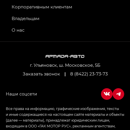
Джи Икс ПРЕМИУМ — GX PREMIUM, Джи Эти —
GT, Джи Эль — GL
Корпоративным клиентам
GS4 — Джи Эс 4 (GS4) в комплектациях Джи Би
Владельцам
Передний привод — GB 2WD, Джи Би Полный
привод — GB AWD, Джи Эль Полный привод —
О нас
GL AWD
M8 — Эм 8 (M8) в комплектациях Джи Эль — GL,
Джи Ти — GT, Джи Икс — GX,
Джи Икс ПРЕМИУМ — GX PREMIUM, ЛАУНЖ —
LOUNGE
г. Ульяновск, ш. Московское, 5Б
Заказать звонок
|
8 (8422) 23-73-73
Empow — Эмпау (Empow) в комплектации
Джи Эс — GS, Джи Эль с элементы экстерьера
в спортивном стиле — GL
(S-Style)
Все права на информацию, графические изображения, тексты
и иные содержащиеся на настоящем сайте материалы и объекты
(далее — материалы), принадлежат юридическим лицам,
входящим в ООО «ГАК МОТОР РУС», рекламным агентствам,