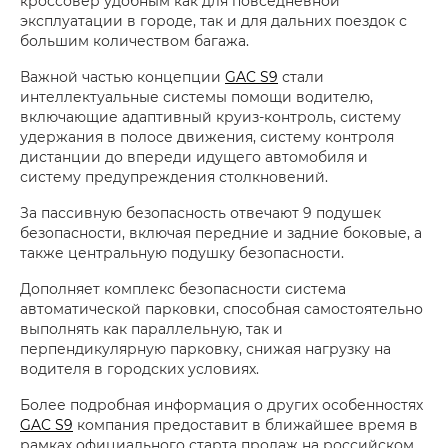
кроссовер удобным как для повседневной
эксплуатации в городе, так и для дальних поездок с
большим количеством багажа.
Важной частью концепции
GAC S9
стали
интеллектуальные системы помощи водителю,
включающие адаптивный круиз-контроль, систему
удержания в полосе движения, систему контроля
дистанции до впереди идущего автомобиля и
систему предупреждения столкновений.
За пассивную безопасность отвечают 9 подушек
безопасности, включая передние и задние боковые, а
также центральную подушку безопасности.
Дополняет комплекс безопасности система
автоматической парковки, способная самостоятельно
выполнять как параллельную, так и
перпендикулярную парковку, снижая нагрузку на
водителя в городских условиях.
Более подробная информация о других особенностях
GAC S9
компания предоставит в ближайшее время в
рамках официального старта продаж на российском