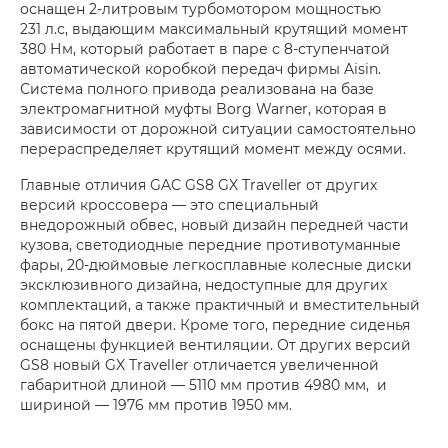
оснащен 2-литровым турбомотором мощностью
231 л.с, выдающим максимальный крутящий момент
380 Нм, который работает в паре с 8-ступенчатой
автоматической коробкой передач фирмы Aisin.
Система полного привода реализована на базе
электромагнитной муфты Borg Warner, которая в
зависимости от дорожной ситуации самостоятельно
перераспределяет крутящий момент между осями.
Главные отличия
GAC GS8 GX Traveller
от других
версий кроссовера — это специальный
внедорожный обвес, новый дизайн передней части
кузова, светодиодные передние противотуманные
фары, 20-дюймовые легкосплавные колесные диски
эксклюзивного дизайна, недоступные для других
комплектаций, а также практичный и вместительный
бокс на пятой двери. Кроме того, передние сиденья
оснащены функцией вентиляции. От других версий
GS8 новый GX Traveller отличается увеличенной
габаритной длиной — 5110 мм против 4980 мм, и
шириной — 1976 мм против 1950 мм.