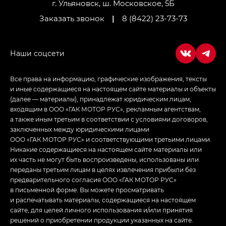
LOUNGE
г. Ульяновск, ш. Московское, 5Б
Заказать звонок
|
8 (8422) 23-73-73
Empow — Эмпау (Empow) в комплектации
Джи Эс — GS, Джи Эль с элементы экстерьера
в спортивном стиле — GL
(S-Style)
Все права на информацию, графические изображения, тексты
и иные содержащиеся на настоящем сайте материалы и объекты
(далее — материалы), принадлежат юридическим лицам,
входящим в ООО «ГАК МОТОР РУС», рекламным агентствам,
а также иным третьим в соответствии с условиями договоров,
заключенных между юридическими лицами
ООО «ГАК МОТОР РУС» и соответствующими третьими лицами.
Никакие содержащиеся на настоящем сайте материалы или
их часть не могут быть воспроизведены, использованы или
переданы третьим лицам в целях извлечения прибыли без
предварительного согласия ООО «ГАК МОТОР РУС»
в письменной форме. Вы можете просматривать
и распечатывать материалы, содержащиеся на настоящем
сайте, для целей личного использования и/или принятия
решений о приобретении продукции указанных на сайте.