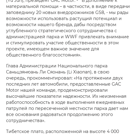
(Yu Jun), президент GAC Motor. - В дополнение к
материальной помощи – в частности, в виде передачи
заповеднику 20 новых внедорожников GS8, - мы рады
возможности использовать растущий потенциал и
возможности нашего бренда, дабы посредством
углубленного стратегического сотрудничества с
администрацией парка и WWF привлекать внимание
и стимулировать участие общественности в этом
проекте, имеющем важное значение для
общественного благосостояния».
Глава Администрации Национального парка
Саньцзянюань Ли Сяонань (Li Xiaonan), в свою
очередь, прокомментировал: «На протяжении двух
последних лет автомобили, предоставленные GAC
Motor нашей команде, продемонстрировали
высочайшие показатели надежности. Их неизменная
работоспособность в ходе выполнения ежедневных
патрулей по пересеченной местности парка дает нам
все основания радоваться продолжению этого
сотрудничества».
Тибетское плато, расположенной на высоте 4 000