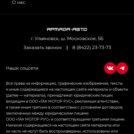
привод — GB AWD, Джи Эль Полный привод —
О нас
GL AWD
M8 — Эм 8 (M8) в комплектациях Джи Эль — GL,
Джи Ти — GT, Джи Икс — GX,
Джи Икс ПРЕМИУМ — GX PREMIUM, ЛАУНЖ —
LOUNGE
г. Ульяновск, ш. Московское, 5Б
Заказать звонок
|
8 (8422) 23-73-73
Empow — Эмпау (Empow) в комплектации
Джи Эс — GS, Джи Эль с элементы экстерьера
в спортивном стиле — GL
(S-Style)
Все права на информацию, графические изображения, тексты
и иные содержащиеся на настоящем сайте материалы и объекты
(далее — материалы), принадлежат юридическим лицам,
входящим в ООО «ГАК МОТОР РУС», рекламным агентствам,
а также иным третьим в соответствии с условиями договоров,
заключенных между юридическими лицами
ООО «ГАК МОТОР РУС» и соответствующими третьими лицами.
Никакие содержащиеся на настоящем сайте материалы или
их часть не могут быть воспроизведены, использованы или