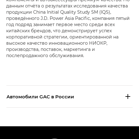
данным отчёта о результатах исследования качества
продукции China Initial Quality Study SM (IQS),
проведённого J.D. Power Asia Pacific, компания пятый
год подряд занимает первое место среди всех
китайских брендов, что демонстрирует успех
корпоративной стратегии, ориентированной на
высокое качество инновационного НИОКР,
производства, поставок, маркетинга и
послепродажного обслуживания.
Aвтомобили GAC в России
S9 — Эс 9 (S9) в комплектации
Эс Икс ПРЕМИУМ — SX PREMIUM
S7 — Эс 7 (S7) в комплектациях