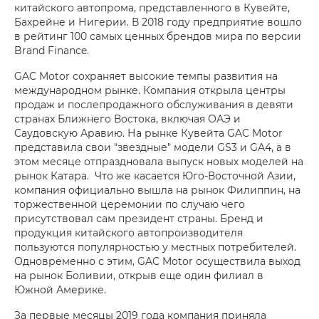
китайского автопрома, представленного в Кувейте,
Бахрейне и Нигерии. В 2018 году предприятие вошло
в рейтинг 100 самых ценных брендов мира по версии
Brand Finance.
GAC Motor сохраняет высокие темпы развития на
международном рынке. Компания открыла центры
продаж и послепродажного обслуживания в девяти
странах Ближнего Востока, включая ОАЭ и
Саудовскую Аравию. На рынке Кувейта GAC Motor
представила свои "звездные" модели GS3 и GA4, а в
этом месяце отпраздновала выпуск новых моделей на
рынок Катара. Что же касается Юго-Восточной Азии,
компания официально вышла на рынок Филиппин, на
торжественной церемонии по случаю чего
присутствовал сам президент страны. Бренд и
продукция китайского автопроизводителя
пользуются популярностью у местных потребителей.
Одновременно с этим, GAC Motor осуществила выход
на рынок Боливии, открыв еще один филиал в
Южной Америке.
За первые месяцы 2019 года компания приняла