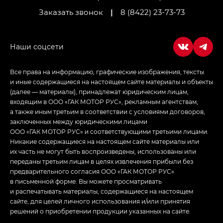
Заказать звонок
|
8 (8422) 23-73-73
Empow — Эмпау (Empow) в комплектации
Джи Эс — GS, Джи Эль с элементы экстерьера
в спортивном стиле — GL
(S-Style)
Все права на информацию, графические изображения, тексты
и иные содержащиеся на настоящем сайте материалы и объекты
(далее — материалы), принадлежат юридическим лицам,
входящим в ООО «ГАК МОТОР РУС», рекламным агентствам,
а также иным третьим в соответствии с условиями договоров,
заключенных между юридическими лицами
ООО «ГАК МОТОР РУС» и соответствующими третьими лицами.
Никакие содержащиеся на настоящем сайте материалы или
их часть не могут быть воспроизведены, использованы или
переданы третьим лицам в целях извлечения прибыли без
предварительного согласия ООО «ГАК МОТОР РУС»
в письменной форме. Вы можете просматривать
и распечатывать материалы, содержащиеся на настоящем
сайте, для целей личного использования и/или принятия
решений о приобретении продукции указанных на сайте.