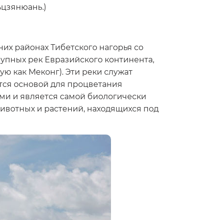
ьцзянюань.)
их районах Тибетского нагорья со
рупных рек Евразийского континента,
ю как Меконг). Эти реки служат
тся основой для процветания
ми и является самой биологически
ивотных и растений, находящихся под