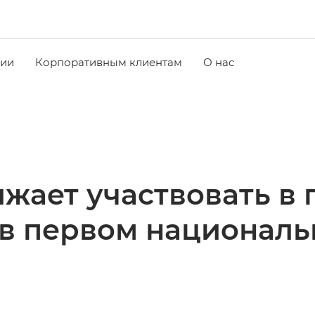
чии
Корпоративным клиентам
О нас
жает участвовать в 
в первом националь