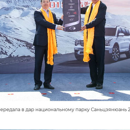
ередала в дар национальному парку Саньцзянюань 