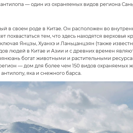
 антилопа — один из охраняемых видов региона Сан
 в своем роде в Китае. Он расположен во внутренн
т похвастаться тем, что здесь находятся верховья к
лючая Янцзы, Хуанхэ и Ланьцанцзян (также известну
ов людей в Китае и Азии и с древних времен являю
зянюань богат животными и растительными ресурса
регион — дом для более чем 150 видов охраняемых ж
антилопу, яка и снежного барса.