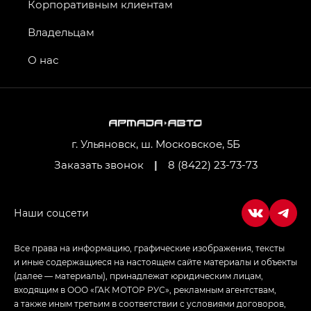
GT, Джи Эль — GL
Корпоративным клиентам
GS4 — Джи Эс 4 (GS4) в комплектациях Джи Би
Владельцам
Передний привод — GB 2WD, Джи Би Полный
привод — GB AWD, Джи Эль Полный привод —
О нас
GL AWD
M8 — Эм 8 (M8) в комплектациях Джи Эль — GL,
Джи Ти — GT, Джи Икс — GX,
Джи Икс ПРЕМИУМ — GX PREMIUM, ЛАУНЖ —
LOUNGE
г. Ульяновск, ш. Московское, 5Б
Заказать звонок
|
8 (8422) 23-73-73
Empow — Эмпау (Empow) в комплектации
Джи Эс — GS, Джи Эль с элементы экстерьера
в спортивном стиле — GL
(S-Style)
Все права на информацию, графические изображения, тексты
и иные содержащиеся на настоящем сайте материалы и объекты
(далее — материалы), принадлежат юридическим лицам,
входящим в ООО «ГАК МОТОР РУС», рекламным агентствам,
а также иным третьим в соответствии с условиями договоров,