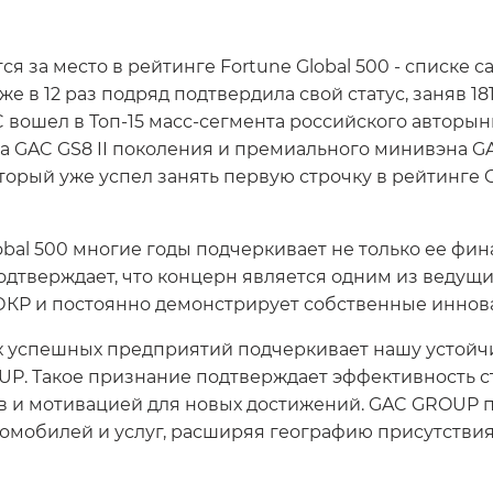
 за место в рейтинге Fortune Global 500 - списке 
е в 12 раз подряд подтвердила свой статус, заняв 1
C вошел в Топ-15 масс-сегмента российского авторы
 GAC GS8 II поколения и премиального минивэна GAC
торый уже успел занять первую строчку в рейтинге C
bal 500 многие годы подчеркивает не только ее фина
одтверждает, что концерн является одним из ведущи
Р и постоянно демонстрирует собственные иннов
мых успешных предприятий подчеркивает нашу устой
P. Такое признание подтверждает эффективность с
ов и мотивацией для новых достижений. GAC GROUP п
томобилей и услуг, расширяя географию присутствия 