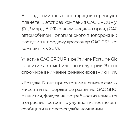
Ежегодно мировые корпорации соревнуются
планете. В этот раз компания GAC GROUP уж
$71,3 млрд. В РФ совсем недавно бренд GA
автомобилей - флагманского внедорожника
поступил в продажу кроссовер GAC GS3, ко
компактных SUV).
Участие GAC GROUP в рейтинге Fortune Glo
развитие автомобильной индустрии. Это п
огромное внимание финансированию НИОК
«Вот уже 12 лет присутствие в списке са
миссии и непрерывное развитие GAC GROU
развития, фокуса на потребностях клиент
в отрасли, постоянно улучшая качество ав
сообщили в пресс-службе компании.