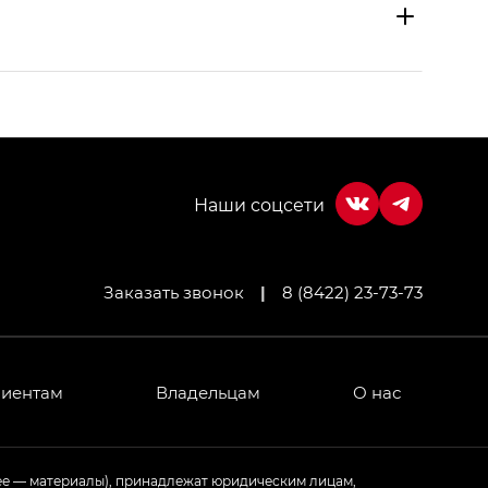
Заказать звонок
|
8 (8422) 23-73-73
МИУМ — GX PREMIUM, Джи Эти — GT, Джи Эль —
 привод — GB AWD, Джи Эль Полный привод —
лиентам
Владельцам
О нас
ИУМ — GX PREMIUM, ЛАУНЖ — LOUNGE
ее — материалы), принадлежат юридическим лицам,