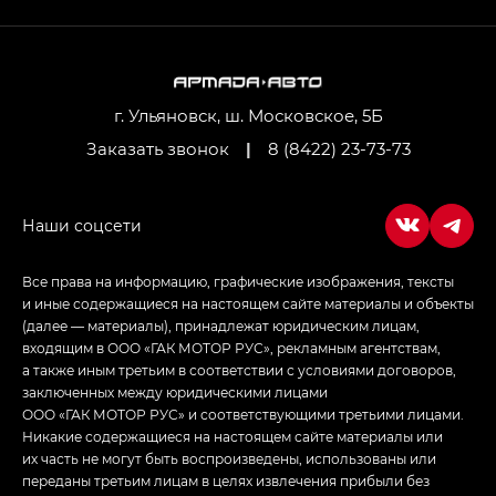
GL AWD
M8 — Эм 8 (M8) в комплектациях Джи Эль — GL,
Джи Ти — GT, Джи Икс — GX,
Джи Икс ПРЕМИУМ — GX PREMIUM, ЛАУНЖ —
LOUNGE
г. Ульяновск, ш. Московское, 5Б
Заказать звонок
|
8 (8422) 23-73-73
Empow — Эмпау (Empow) в комплектации
Джи Эс — GS, Джи Эль с элементы экстерьера
в спортивном стиле — GL
(S-Style)
Все права на информацию, графические изображения, тексты
и иные содержащиеся на настоящем сайте материалы и объекты
(далее — материалы), принадлежат юридическим лицам,
входящим в ООО «ГАК МОТОР РУС», рекламным агентствам,
а также иным третьим в соответствии с условиями договоров,
заключенных между юридическими лицами
ООО «ГАК МОТОР РУС» и соответствующими третьими лицами.
Никакие содержащиеся на настоящем сайте материалы или
их часть не могут быть воспроизведены, использованы или
переданы третьим лицам в целях извлечения прибыли без