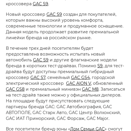
кроссовера
GAC S9
.
Новый кроссовер
GAC S9
создан для покупателей,
которым важны высокий уровень комфорта,
современные технологии и продуманное оснащение.
Данная модель продолжает развитие премиальной
линейки бренда на российском рынке.
В течение трех дней посетителям будет
предоставлена возможность испытать новый
автомобиль
GAC S9
и другие флагманские модели
бренда в коротких тест-драйвах. Помимо
S9
, для тест-
драйва будут доступны премиальный гибридный
кроссовер
GAC S7
, семейный
GAC GS4
, городской
электрический кроссовер
GAC AION V
, обновленный
GAC GS8
и премиальный минивэн
GAC M8
. Записаться
на тест-драйв также можно у официальных дилеров.
На площадке будут присутствовать следующие
партнеры бренда GAC: GAC Автобиография, GAC
АВТОПОЛЕ, GAC Старк Авто, GAC Центр Волхонский,
GAC ИАТ Приморский, GAC Форсаж, GAC Major.
Все посетители бренд-зоны «
Дом Семьи GAC
» смогут