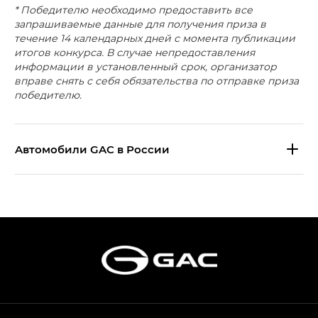
* Победителю необходимо предоставить все
запрашиваемые данные для получения приза в
течение 14 календарных дней с момента публикации
итогов конкурса. В случае непредоставления
информации в установленный срок, организатор
вправе снять с себя обязательства по отправке приза
победителю.
Aвтомобили GAC в России
S9 — Эс 9 (S9) в комплектации
Эс Икс ПРЕМИУМ — SX PREMIUM
S7 — Эс 7 (S7) в комплектациях
Эс Икс ПРЕМИУМ — SX PREMIUM, Эс Тэ — ST
HYPTEC HT — Хайптек Эйч Ти (HYPTEC HT)
в комплектации Экс ПРЕМИУМ — EX PREMIUM