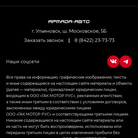
M8 — Эм 8 (M8) в комплектациях Джи Эль — GL,
Джи Ти — GT, Джи Икс — GX,
Джи Икс ПРЕМИУМ — GX PREMIUM, ЛАУНЖ —
LOUNGE
г. Ульяновск, ш. Московское, 5Б
Заказать звонок
|
8 (8422) 23-73-73
Empow — Эмпау (Empow) в комплектации
Джи Эс — GS, Джи Эль с элементы экстерьера
в спортивном стиле — GL
(S-Style)
Все права на информацию, графические изображения, тексты
и иные содержащиеся на настоящем сайте материалы и объекты
(далее — материалы), принадлежат юридическим лицам,
входящим в ООО «ГАК МОТОР РУС», рекламным агентствам,
а также иным третьим в соответствии с условиями договоров,
заключенных между юридическими лицами
ООО «ГАК МОТОР РУС» и соответствующими третьими лицами.
Никакие содержащиеся на настоящем сайте материалы или
их часть не могут быть воспроизведены, использованы или
переданы третьим лицам в целях извлечения прибыли без