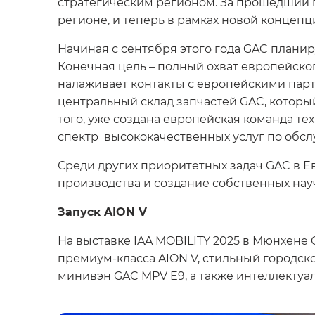
стратегическим регионом. За прошедший г
регионе, и теперь в рамках новой концепц
Начиная с сентября этого года GAC плани
Конечная цель – полный охват европейско
налаживает контакты с европейскими парт
центральный склад запчастей GAC, которы
того, уже создана европейская команда 
спектр высококачественных услуг по обс
Среди других приоритетных задач GAC в Е
производства и создание собственных нау
Запуск AION V
На выставке IAA MOBILITY 2025 в Мюнхене
премиум-класса AION V, стильный городск
минивэн GAC MPV E9, а также интеллекту