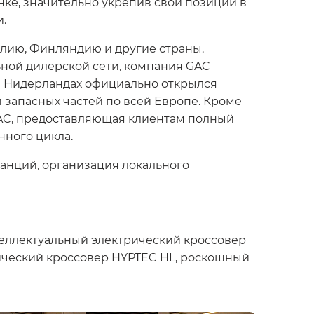
ке, значительно укрепив свои позиции в
и.
алию, Финляндию и другие страны.
ьной дилерской сети, компания GAC
 В Нидерландах официально открылся
 запасных частей по всей Европе. Кроме
GAC, предоставляющая клиентам полный
ного цикла.
танций, организация локального
теллектуальный электрический кроссовер
рический кроссовер HYPTEC HL, роскошный