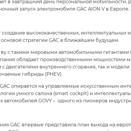
ает в завтрашний день персональной мобильности, р
ночный запуск электромобиля GAC AION V в Европе.
т создание высококачественных, интеллектуальных и
т основой стратегии GAC в ближайшем будущем.
ву с такими мировыми автомобильными гигантами к
мпания обладает производственными мощностями м
с двигателями внутреннего сгорания, так и модели с
ючаемые гибриды (PHEV).
 GAC опирается на управляемые искусственным инте
логии умного салона (smart cockpit) и интеллектуаль
 автомобилей GOVY – одного из пионеров индустри
ния GAC впервые представила план выхода на евро