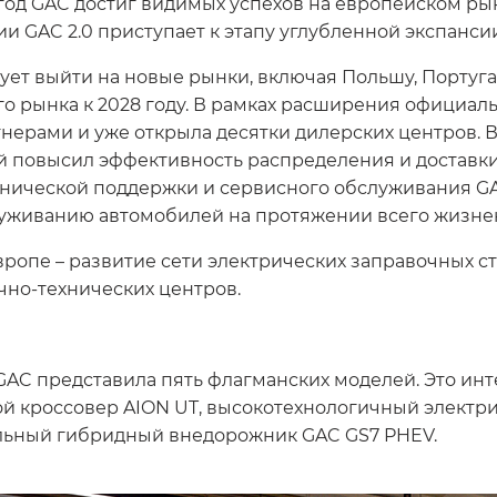
од GAC достиг видимых успехов на европейском рын
ии GAC 2.0 приступает к этапу углубленной экспанси
рует выйти на новые рынки, включая Польшу, Португ
го рынка к 2028 году. В рамках расширения официал
нерами и уже открыла десятки дилерских центров.
й повысил эффективность распределения и доставки
технической поддержки и сервисного обслуживания 
луживанию автомобилей на протяжении всего жизнен
вропе – развитие сети электрических заправочных с
чно-технических центров.
 GAC представила пять флагманских моделей. Это ин
ой кроссовер AION UT, высокотехнологичный элект
альный гибридный внедорожник GAC GS7 PHEV.