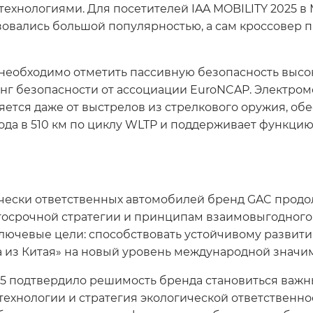
технологиями. Для посетителей IAA MOBILITY 2025 в
зовались большой популярностью, а сам кроссовер
необходимо отметить пассивную безопасность высо
нг безопасности от ассоциации EuroNCAP. Электро
яется даже от выстрелов из стрелкового оружия, о
ода в 510 км по циклу WLTP и поддерживает функцию
ически ответственных автомобилей бренд GAC продо
лгосрочной стратегии и принципам взаимовыгодного
ключевые цели: способствовать устойчивому развит
 из Китая» на новый уровень международной значим
25 подтвердило решимость бренда становиться важ
ехнологии и стратегия экологической ответственно