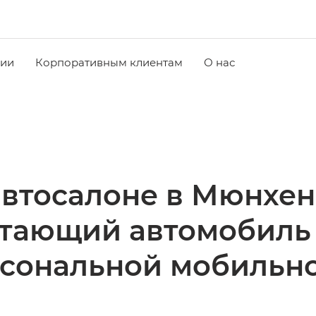
чии
Корпоративным клиентам
О нас
автосалоне в Мюнхен
етающий автомобиль
сональной мобильн