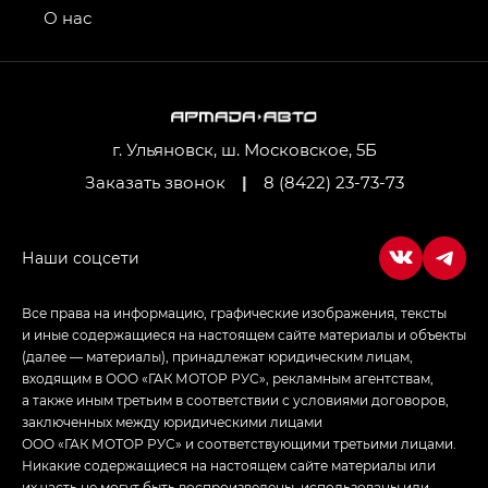
привод — GB AWD, Джи Эль Полный привод —
О нас
GL AWD
M8 — Эм 8 (M8) в комплектациях Джи Эль — GL,
Джи Ти — GT, Джи Икс — GX,
Джи Икс ПРЕМИУМ — GX PREMIUM, ЛАУНЖ —
LOUNGE
г. Ульяновск, ш. Московское, 5Б
Заказать звонок
|
8 (8422) 23-73-73
Empow — Эмпау (Empow) в комплектации
Джи Эс — GS, Джи Эль с элементы экстерьера
в спортивном стиле — GL
(S-Style)
Все права на информацию, графические изображения, тексты
и иные содержащиеся на настоящем сайте материалы и объекты
(далее — материалы), принадлежат юридическим лицам,
входящим в ООО «ГАК МОТОР РУС», рекламным агентствам,
а также иным третьим в соответствии с условиями договоров,
заключенных между юридическими лицами
ООО «ГАК МОТОР РУС» и соответствующими третьими лицами.
Никакие содержащиеся на настоящем сайте материалы или
их часть не могут быть воспроизведены, использованы или